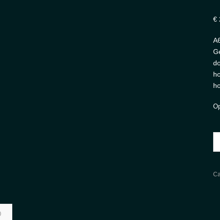
€
A6
Ge
do
ho
ho
Op
A
Ka
Wo
aa
Ca
)