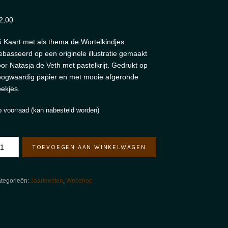
2,00
 Kaart met als thema de Wortelkindjes.
basseerd op een originele illustratie gemaakt
or Natasja de Veth met pastelkrijt. Gedrukt op
ogwaardig papier en met mooie afgeronde
ekjes.
 voorraad (kan nabesteld worden)
6
TOEVOEGEN AAN WINKELWAGEN
art
rtelkindjes
ntal
tegorieën:
Jaarfeesten
,
Webshop