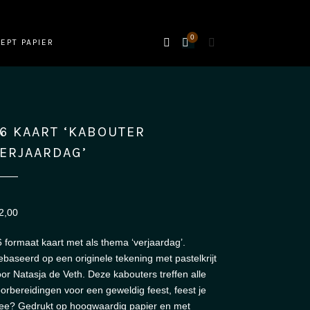
0
Cart
SEARCH
EPT PAPIER
6 KAART ‘KABOUTER
ERJAARDAG’
2,00
 formaat kaart met als thema ‘verjaardag’.
baseerd op een originele tekening met pastelkrijt
or Natasja de Veth. Deze kabouters treffen alle
orbereidingen voor een geweldig feest, feest je
ee? Gedrukt op hoogwaardig papier en met