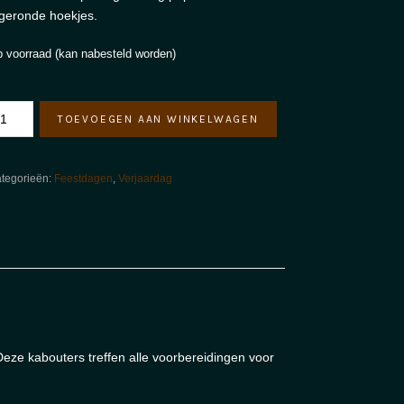
geronde hoekjes.
 voorraad (kan nabesteld worden)
6
TOEVOEGEN AAN WINKELWAGEN
art
abouter
rjaardag'
tegorieën:
Feestdagen
,
Verjaardag
ntal
Deze kabouters treffen alle voorbereidingen voor