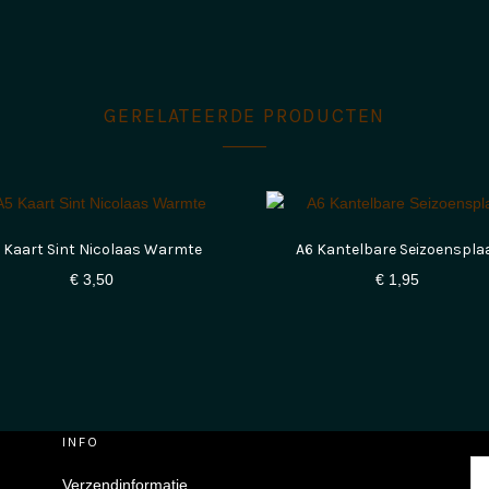
GERELATEERDE PRODUCTEN
 Kaart Sint Nicolaas Warmte
A6 Kantelbare Seizoenspla
€
3,50
€
1,95
INFO
Zo
Verzendinformatie