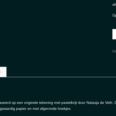
af
Op
A
Ka
'K
Ve
Ca
aa
)
seerd op een originele tekening met pastelkrijt door Natasja de Veth. 
ogwaardig papier en met afgeronde hoekjes.