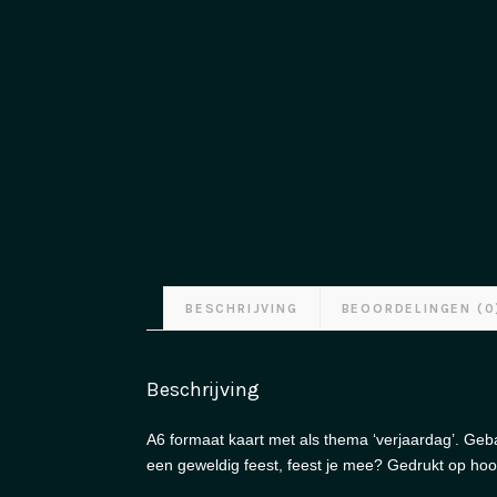
BESCHRIJVING
BEOORDELINGEN (0
Beschrijving
A6 formaat kaart met als thema ‘verjaardag’. Geba
een geweldig feest, feest je mee? Gedrukt op ho