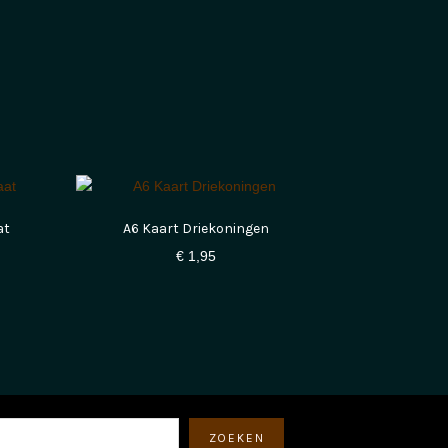
at
A6 Kaart Driekoningen
€
1,95
eken
ZOEKEN