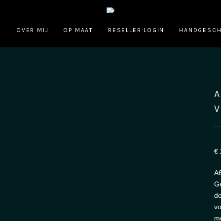
OVER MIJ
OP MAAT
RESELLER LOGIN
HANDGESCH
A
V
€
A6
Ge
do
vo
m